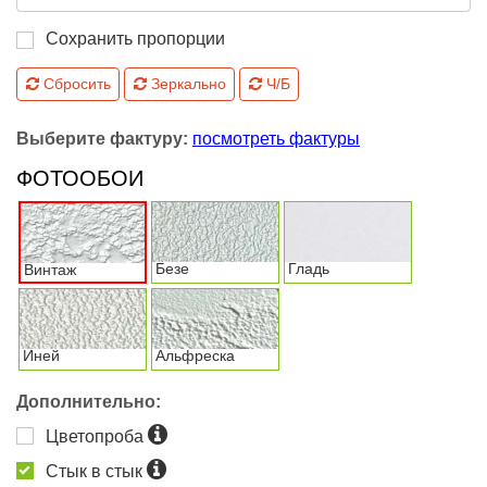
Сохранить пропорции
Сбросить
Зеркально
Ч/Б
Выберите фактуру:
посмотреть фактуры
ФОТООБОИ
Безе
Гладь
Винтаж
Иней
Альфреска
Дополнительно:
Цветопроба
Стык в стык