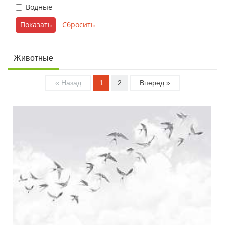
Водные
Животные
« Назад
1
2
Вперед »