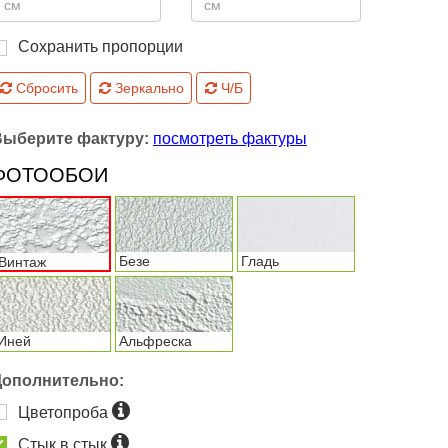
Сохранить пропорции
Сбросить
Зеркально
Ч/Б
Выберите фактуру:
посмотреть фактуры
ФОТООБОИ
Безе
Гладь
Винтаж
Иней
Альфреска
Дополнительно:
Цветопроба
Стык в стык