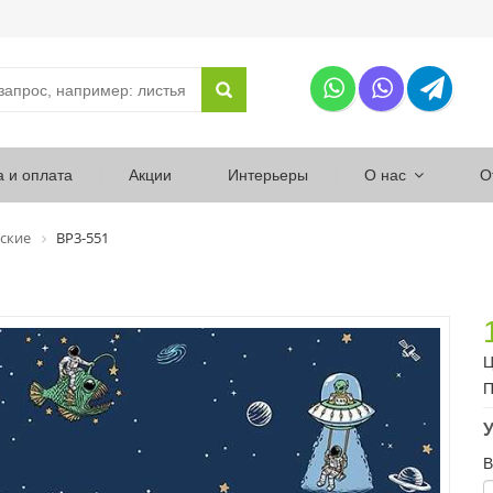
а и оплата
Акции
Интерьеры
О нас
О
ские
ВР3-551
Ц
П
У
В