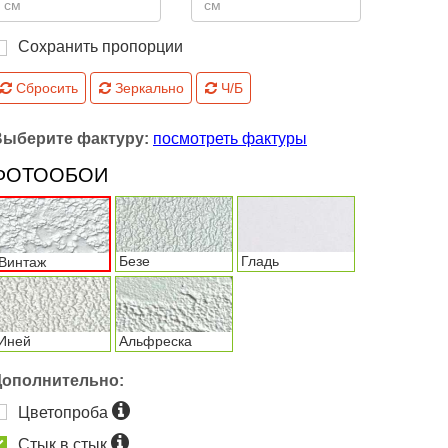
Сохранить пропорции
Сбросить
Зеркально
Ч/Б
Выберите фактуру:
посмотреть фактуры
ФОТООБОИ
Безе
Гладь
Винтаж
Иней
Альфреска
Дополнительно:
Цветопроба
Стык в стык