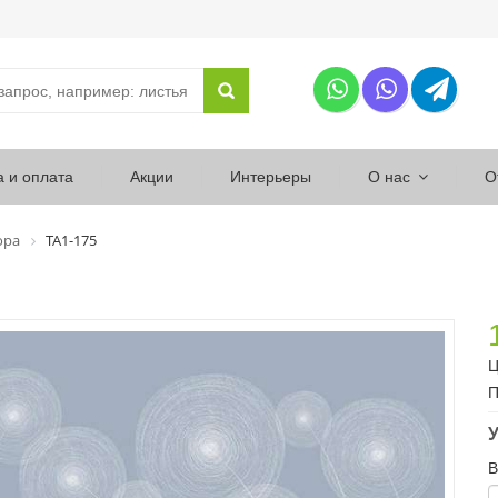
а и оплата
Акции
Интерьеры
О нас
О
ора
ТА1-175
Ц
П
У
В