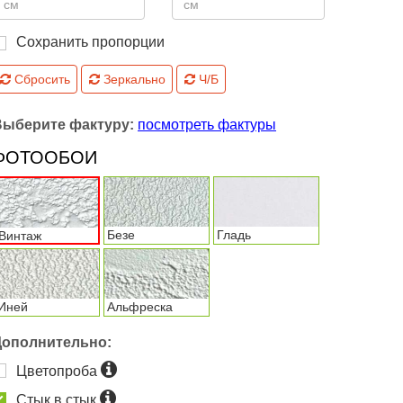
Сохранить пропорции
Сбросить
Зеркально
Ч/Б
Выберите фактуру:
посмотреть фактуры
ФОТООБОИ
Безе
Гладь
Винтаж
Иней
Альфреска
Дополнительно:
Цветопроба
Стык в стык