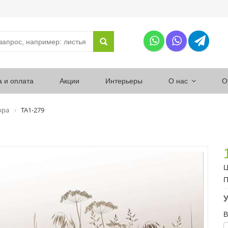
а и оплата
Акции
Интерьеры
О нас
О
ора
ТА1-279
Ц
П
У
В