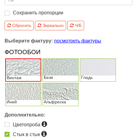
Сохранить пропорции
Сбросить
Зеркально
Ч/Б
Выберите фактуру:
посмотреть фактуры
ФОТООБОИ
Безе
Гладь
Винтаж
Иней
Альфреска
Дополнительно:
Цветопроба
Стык в стык