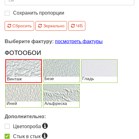
Сохранить пропорции
Сбросить
Зеркально
Ч/Б
Выберите фактуру:
посмотреть фактуры
ФОТООБОИ
Безе
Гладь
Винтаж
Иней
Альфреска
Дополнительно:
Цветопроба
Стык в стык