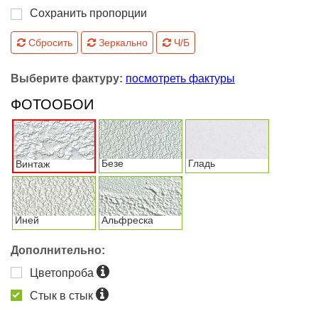
Сохранить пропорции
Сбросить
Зеркально
Ч/Б
Выберите фактуру:
посмотреть фактуры
ФОТООБОИ
Безе
Гладь
Винтаж
Иней
Альфреска
Дополнительно:
Цветопроба
Стык в стык