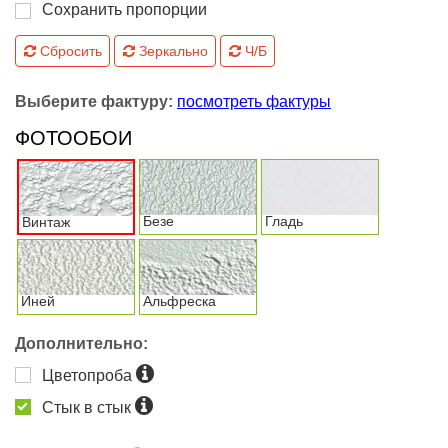
Сохранить пропорции
Сбросить
Зеркально
Ч/Б
Выберите фактуру:
посмотреть фактуры
ФОТООБОИ
Безе
Гладь
Винтаж
Иней
Альфреска
Дополнительно:
Цветопроба
Стык в стык