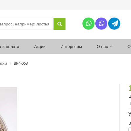
а и оплата
Акции
Интерьеры
О нас
О
ески
ВР4-063
Ц
П
У
В