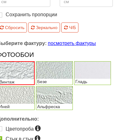
Сохранить пропорции
Сбросить
Зеркально
Ч/Б
Выберите фактуру:
посмотреть фактуры
ФОТООБОИ
Безе
Гладь
Винтаж
Иней
Альфреска
Дополнительно:
Цветопроба
Стык в стык