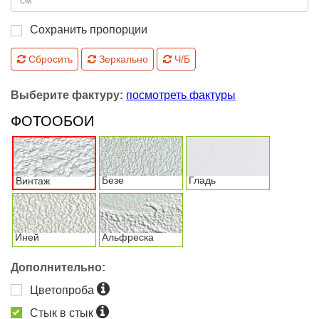
Сохранить пропорции
Сбросить
Зеркально
Ч/Б
Выберите фактуру:
посмотреть фактуры
ФОТООБОИ
Безе
Гладь
Винтаж
Иней
Альфреска
Дополнительно:
Цветопроба
Стык в стык