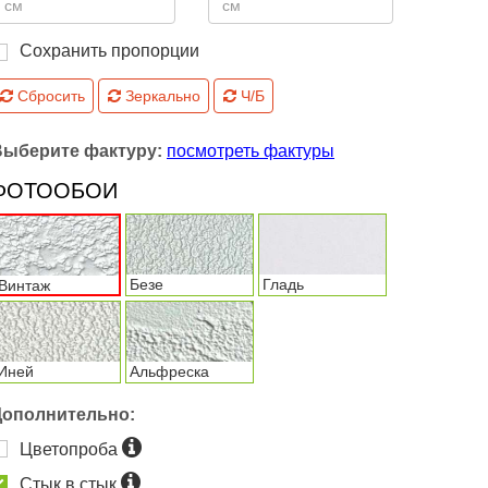
Сохранить пропорции
Сбросить
Зеркально
Ч/Б
Выберите фактуру:
посмотреть фактуры
ФОТООБОИ
Безе
Гладь
Винтаж
Иней
Альфреска
Дополнительно:
Цветопроба
Стык в стык