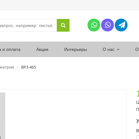
а и оплата
Акции
Интерьеры
О нас
О
ометрия
ВР3-465
Ц
П
У
В