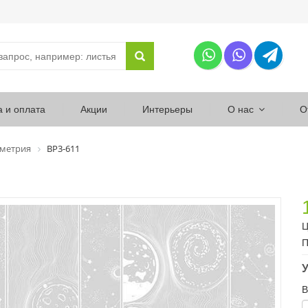
а и оплата
Акции
Интерьеры
О нас
О
ометрия
ВР3-611
Ц
П
У
В