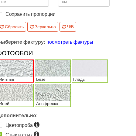
Сохранить пропорции
Сбросить
Зеркально
Ч/Б
Выберите фактуру:
посмотреть фактуры
ФОТООБОИ
Безе
Гладь
Винтаж
Иней
Альфреска
Дополнительно:
Цветопроба
Стык в стык