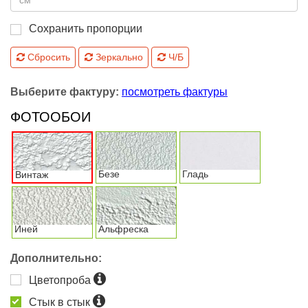
Сохранить пропорции
Сбросить
Зеркально
Ч/Б
Выберите фактуру:
посмотреть фактуры
ФОТООБОИ
Безе
Гладь
Винтаж
Иней
Альфреска
Дополнительно:
Цветопроба
Стык в стык