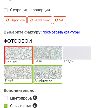
Сохранить пропорции
Сбросить
Зеркально
Ч/Б
Выберите фактуру:
посмотреть фактуры
ФОТООБОИ
Безе
Гладь
Винтаж
Иней
Альфреска
Дополнительно:
Цветопроба
Стык в стык