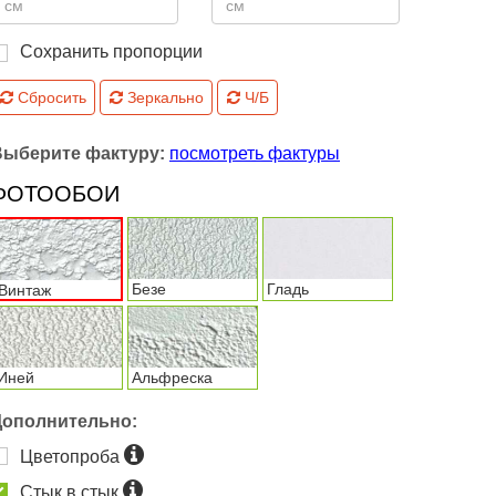
Сохранить пропорции
Сбросить
Зеркально
Ч/Б
Выберите фактуру:
посмотреть фактуры
ФОТООБОИ
Безе
Гладь
Винтаж
Иней
Альфреска
Дополнительно:
Цветопроба
Стык в стык