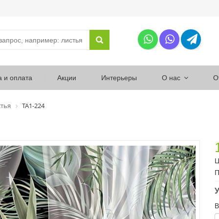
а и оплата
Акции
Интерьеры
О нас
О
тья
ТА1-224
Ц
П
У
В