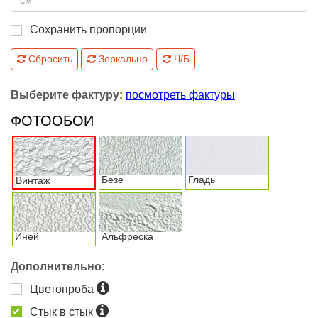
Сохранить пропорции
Сбросить
Зеркально
Ч/Б
Выберите фактуру:
посмотреть фактуры
ФОТООБОИ
Безе
Гладь
Винтаж
Иней
Альфреска
Дополнительно:
Цветопроба
Стык в стык