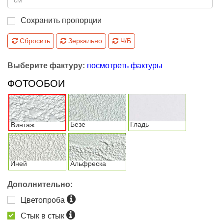
Сохранить пропорции
Сбросить
Зеркально
Ч/Б
Выберите фактуру:
посмотреть фактуры
ФОТООБОИ
Безе
Гладь
Винтаж
Иней
Альфреска
Дополнительно:
Цветопроба
Стык в стык