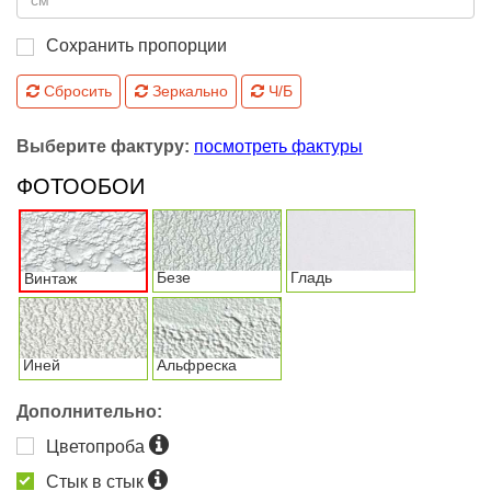
Сохранить пропорции
Сбросить
Зеркально
Ч/Б
Выберите фактуру:
посмотреть фактуры
ФОТООБОИ
Безе
Гладь
Винтаж
Иней
Альфреска
Дополнительно:
Цветопроба
Стык в стык