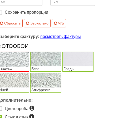
Сохранить пропорции
Сбросить
Зеркально
Ч/Б
Выберите фактуру:
посмотреть фактуры
ФОТООБОИ
Безе
Гладь
Винтаж
Иней
Альфреска
Дополнительно:
Цветопроба
Стык в стык