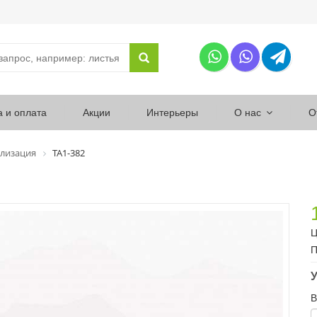
а и оплата
Акции
Интерьеры
О нас
О
лизация
ТА1-382
Ц
П
У
В