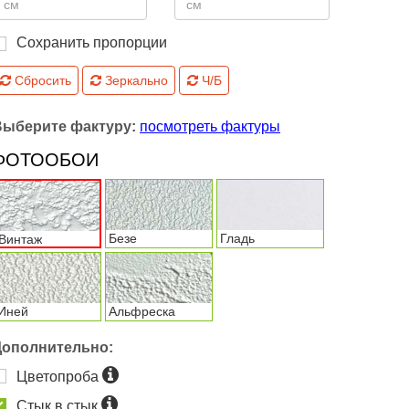
Сохранить пропорции
Сбросить
Зеркально
Ч/Б
Выберите фактуру:
посмотреть фактуры
ФОТООБОИ
Безе
Гладь
Винтаж
Иней
Альфреска
Дополнительно:
Цветопроба
Стык в стык