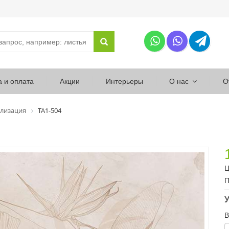
а и оплата
Акции
Интерьеры
О нас
О
лизация
ТА1-504
Ц
П
У
В