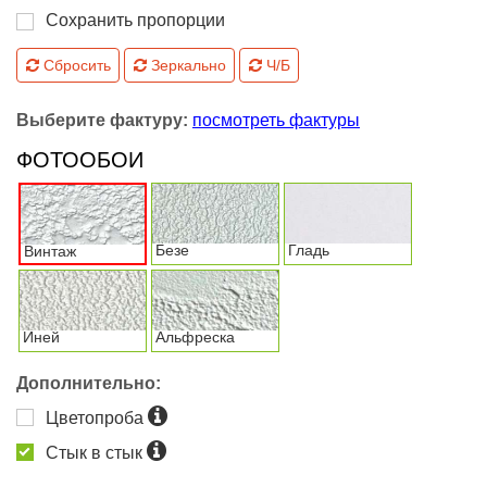
Сохранить пропорции
Сбросить
Зеркально
Ч/Б
Выберите фактуру:
посмотреть фактуры
ФОТООБОИ
Безе
Гладь
Винтаж
Иней
Альфреска
Дополнительно:
Цветопроба
Стык в стык