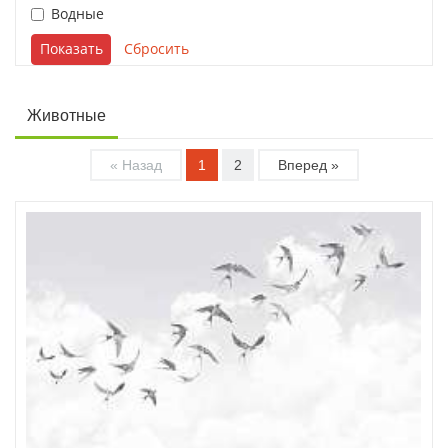
Водные
Животные
« Назад
1
2
Вперед »